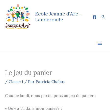
Aller
au
Ecole Jeanne d'Arc -
contenu
Rech
Landeronde
Le jeu du panier
/
Classe 1
/ Par
Patricia Chabot
Chaque lundi, nous participons au jeu du panier :
« Qu’y a t’il dans mon panier? »