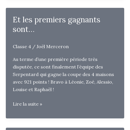
et
Bouge
Et les premiers gagnants
avec
sont…
les
Régions
!
Classe 4
/
Joël Merceron
Au terme d’une première période très
disputée, ce sont finalement l’équipe des
Serpentard qui gagne la coupe des 4 maisons
avec 921 points ! Bravo à Léonie, Zoé, Alessio,
Louise et Raphaël !
Et
Lire la suite »
les
premiers
gagnants