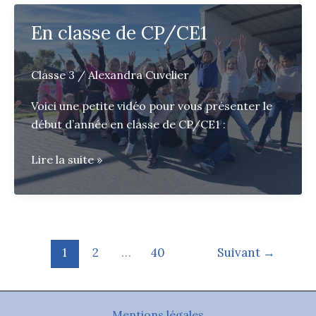
des
CE1/CE2
En classe de CP/CE1
Classe 3
/
Alexandra Cuvelier
Voici une petite vidéo pour vous présenter le
début d’année en classe de CP/CE1 :
En
Lire la suite »
classe
de
CP/CE1
1
2
…
40
Suivant
→
Mentions légales