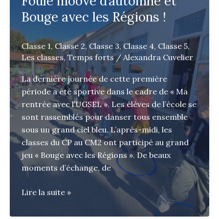
Foule moove d’automne et
Bouge avec les Régions !
Classe 1
,
Classe 2
,
Classe 3
,
Classe 4
,
Classe 5
,
Les classes
,
Temps forts
/
Alexandra Cuvelier
La dernière journée de cette première
période a été sportive dans le cadre de « Ma
rentrée avec l’UGSEL ». Les élèves de l’école se
sont rassemblés pour danser tous ensemble
sous un grand ciel bleu. L’après-midi, les
classes du CP au CM2 ont participé au grand
jeu « Bouge avec les Régions ». De beaux
moments d’échange, de
Foule
Lire la suite »
moove
d’automne