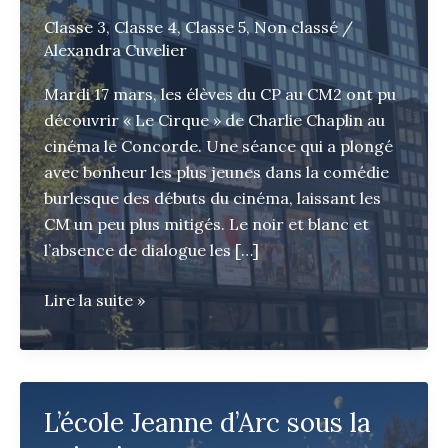
Classe 3
,
Classe 4
,
Classe 5
,
Non classé
/
Alexandra Cuvelier
Mardi 17 mars, les élèves du CP au CM2 ont pu
découvrir « Le Cirque » de Charlie Chaplin au
cinéma le Concorde. Une séance qui a plongé
avec bonheur les plus jeunes dans la comédie
burlesque des débuts du cinéma, laissant les
CM un peu plus mitigés. Le noir et blanc et
l’absence de dialogue les […]
Cinéma
Lire la suite »
et
médiathèque
L’école Jeanne d’Arc sous la