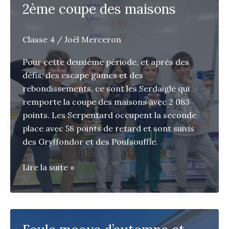
2ème coupe des maisons
neige
!
Classe 4
/
Joël Merceron
Pour cette deuxième période, et après des
défis, des escape games et des
rebondissements, ce sont les Serdaigle qui
remporte la coupe des maisons avec 2 083
points. Les Serpentard occupent la seconde
place avec 58 points de retard et sont suivis
des Gryffondor et des Poufsouffle.
2ème
Lire la suite »
coupe
des
maisons