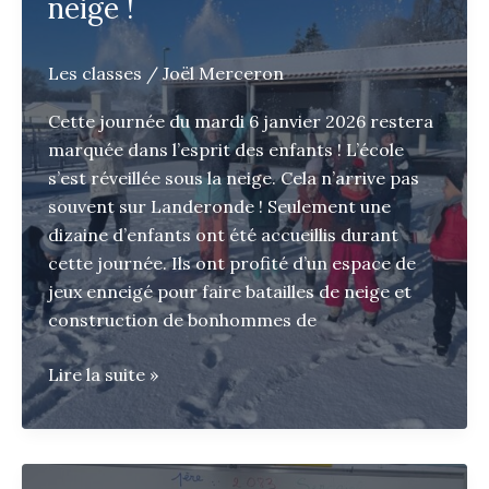
neige !
Les classes
/
Joël Merceron
Cette journée du mardi 6 janvier 2026 restera
marquée dans l’esprit des enfants ! L’école
s’est réveillée sous la neige. Cela n’arrive pas
souvent sur Landeronde ! Seulement une
dizaine d’enfants ont été accueillis durant
cette journée. Ils ont profité d’un espace de
jeux enneigé pour faire batailles de neige et
construction de bonhommes de
L’école
Lire la suite »
Jeanne
d’Arc
sous
la