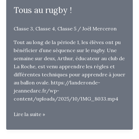
sont…
Tous au rugby !
Classe 3
,
Classe 4
,
Classe 5
/
Joël Merceron
Tout au long de la période 1, les élèves ont pu
bénéficier d’une séquence sur le rugby. Une
semaine sur deux, Arthur, éducateur au club de
La Roche, est venu apprendre les règles et
différentes techniques pour apprendre à jouer
au ballon ovale. https://landeronde-
jeannedarc.fr/wp-
content/uploads/2025/10/IMG_8033.mp4
Tous
Lire la suite »
au
rugby
!