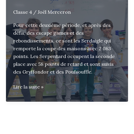
Classe 4
/
Joël Merceron
Pour cette deuxième période, et après des
défis, des escape games et des
rebondissements, ce sont les Serdaigle qui
remporte la coupe des maisons avec 2 083
points. Les Serpentard occupent la seconde
place avec 58 points de retard et sont suivis
des Gryffondor et des Poufsouffle.
2ème
Lire la suite »
coupe
des
maisons