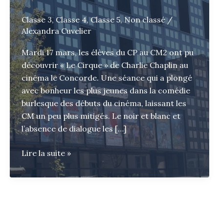
Classe 3
,
Classe 4
,
Classe 5
,
Non classé
/
Alexandra Cuvelier
Mardi 17 mars, les élèves du CP au CM2 ont pu
découvrir « Le Cirque » de Charlie Chaplin au
cinéma le Concorde. Une séance qui a plongé
avec bonheur les plus jeunes dans la comédie
burlesque des débuts du cinéma, laissant les
CM un peu plus mitigés. Le noir et blanc et
l’absence de dialogue les […]
Cinéma
Lire la suite »
et
médiathèque