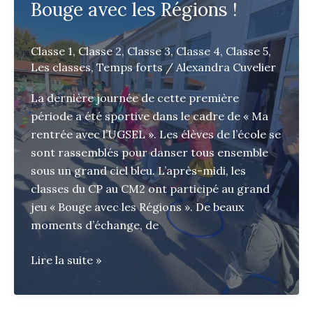
Bouge avec les Régions !
Classe 1
,
Classe 2
,
Classe 3
,
Classe 4
,
Classe 5
,
Les classes
,
Temps forts
/
Alexandra Cuvelier
La dernière journée de cette première
période a été sportive dans le cadre de « Ma
rentrée avec l’UGSEL ». Les élèves de l’école se
sont rassemblés pour danser tous ensemble
sous un grand ciel bleu. L’après-midi, les
classes du CP au CM2 ont participé au grand
jeu « Bouge avec les Régions ». De beaux
moments d’échange, de
Foule
Lire la suite »
moove
d’automne