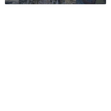
Annick
!