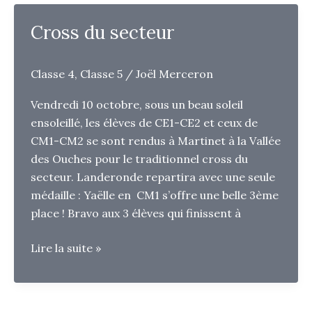
et
Bouge
Cross du secteur
avec
les
Régions
Classe 4
,
Classe 5
/
Joël Merceron
!
Vendredi 10 octobre, sous un beau soleil
ensoleillé, les élèves de CE1-CE2 et ceux de
CM1-CM2 se sont rendus à Martinet à la Vallée
des Ouches pour le traditionnel cross du
secteur. Landeronde repartira avec une seule
médaille : Yaëlle en CM1 s’offre une belle 3ème
place ! Bravo aux 3 élèves qui finissent à
Cross
Lire la suite »
du
secteur