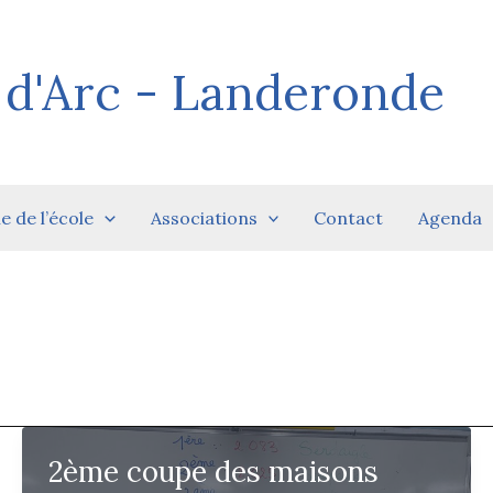
 d'Arc - Landeronde
ie de l’école
Associations
Contact
Agenda
2ème coupe des maisons