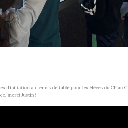
es d’initiation au tennis de table pour les élèves du CP au 
ce, merci Justin !