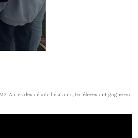
CM2. Après des débuts hésitants, les élèves ont gagné en