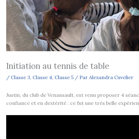
Initiation au tennis de table
/
Classe 3
,
Classe 4
,
Classe 5
/ Par
Alexandra Cuvelier
Justin, du club de Venansault, est venu proposer 4 séanc
confiance et en dextérité : ce fut une très belle expérien