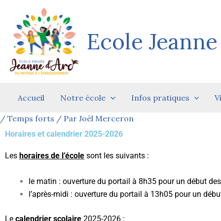
Aller
au
contenu
Ecole Jeanne
Accueil
Notre école
Infos pratiques
V
/
Temps forts
/ Par
Joël Merceron
Horaires et calendrier 2025-2026
Les
horaires de l’école
sont les suivants :
le matin : ouverture du portail à 8h35 pour un début de
l’après-midi : ouverture du portail à 13h05 pour un déb
Le
calendrier scolaire
2025-2026 :