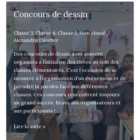
visio
avec
Concours de dessin
Arnaud
Boissières
Classe 3
,
Classe 4
,
Classe 5
,
Non classé
/
Alexandra Cuvelier
Des concours de dessin sont souvent
organisés à l’initiative des élèves au sein des
classes élémentaires. C’est l’occasion de se
mesurer à l’organisation d’un événement et de
prendre la paroles face aux différentes
classes. Ces concours rencontrent toujours
un grand succès. Bravo aux organisateurs et
aux participants !
Concours
Lire la suite »
de