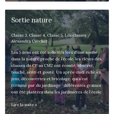
dessin
Sortie nature
Classe 3
,
Classe 4
,
Classe 5
,
Les classes
/
Alexandra Cuvelier
Les 5 sens ont été sollicités lors d’une sortie
dans la nature proche de l’école. les élèves des
classes du CP au CM2 ont écouté, observé,
touché, senti et gouté. Un après-midi riche en
jeux, découvertes et bricolage, qui s’est
terminé par du jardinage : différentes graines
ont été plantées dans les jardinières de l’école
Sortie
Lire la suite »
nature