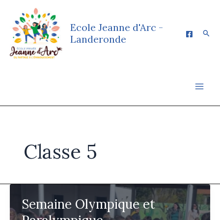
Aller
au
Ecole Jeanne d'Arc -
contenu
Rech
Landeronde
Classe 5
Semaine Olympique et