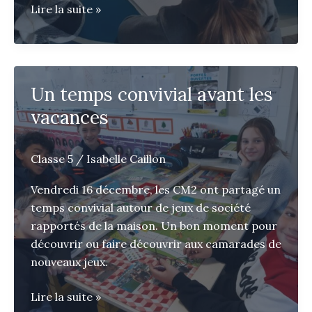
En
Lire la suite »
immersion
au
collège
Un temps convivial avant les
vacances
Classe 5
/
Isabelle Caillon
Vendredi 16 décembre, les CM2 ont partagé un
temps convivial autour de jeux de société
rapportés de la maison. Un bon moment pour
découvrir ou faire découvrir aux camarades de
nouveaux jeux.
Un
Lire la suite »