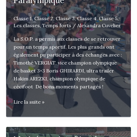
Paralympique
Classe 1
,
Classe 2
,
Classe 3
,
Classe 4
,
Classe 5
,
Les classes
,
Temps forts
/
Alexandra Cuvelier
La S.O.P. a permis aux classes de se retrouver
pour un temps sportif. Les plus grands ont
également pu participer à des échanges avec :
Timothé VERGIAT, vice champion olympique
de basket 3×3 Boris GHIRARDI, ultra trailer
Hakim AREZKI, champion olympique de
cécifoot De bons moments partagés !
Semaine
Lire la suite »
Olympique
et
Paralympique