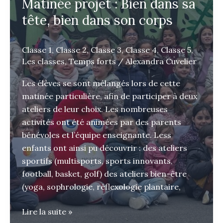
Matinée projet : Bien dans sa
tête, bien dans son corps
Classe 1
,
Classe 2
,
Classe 3
,
Classe 4
,
Classe 5
,
Les classes
,
Temps forts
/
Alexandra Cuvelier
Les élèves se sont mélangés lors de cette
matinée particulière, afin de participer à deux
ateliers de leur choix. Les nombreuses
activités ont été animées par des parents
bénévoles et l’équipe enseignante. Less
enfants ont ainsi pu découvrir : des ateliers
sportifs (multisports, sports innovants,
football, basket, golf) des ateliers bien-être
(yoga, sophrologie, réflexologie plantaire,
Matinée
Lire la suite »