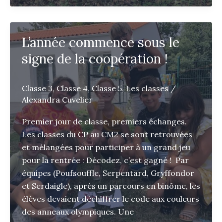
L’année commence sous le
signe de la coopération !
Classe 3
,
Classe 4
,
Classe 5
,
Les classes
/
Alexandra Cuvelier
Premier jour de classe, premiers échanges.
Les classes du CP au CM2 se sont retrouvées
et mélangées pour participer à un grand jeu
pour la rentrée : Décodez, c’est gagné ! Par
équipes (Poufsouffle, Serpentard, Gryffondor
et Serdaigle), après un parcours en binôme, les
élèves devaient déchiffrer le code aux couleurs
des anneaux olympiques. Une