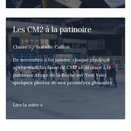
temps
convivial
avant
les
Les CM2 à la patinoire
vacances
Classe 5
/
Isabelle Caillon
De novembre à fin janvier, chaque vendredi
après-midi, la classe de CM2 se déplace à la
patinoire Arago de la Roche sur Yon. Voici
quelques photos de nos premières glissades :
Les
Lire la suite »
CM2
à
la