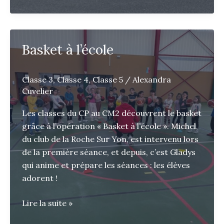
projet
:
Bien
dans
Basket à l’école
sa
tête,
bien
Classe 3
,
Classe 4
,
Classe 5
/
Alexandra
Cuvelier
dans
son
Les classes du CP au CM2 découvrent le basket
corps
grâce à l’opération « Basket à l’école ». Michel,
du club de la Roche Sur Yon, est intervenu lors
de la première séance, et depuis, c’est Gladys
qui anime et prépare les séances : les élèves
adorent !
Basket
Lire la suite »
à