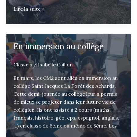
L’année
Lire la suite »
commence
sous
le
signe
En immersion au collège
de
la
coopération
Classe 5
/
Isabelle Caillon
!
En mars, les CM2 sont allés en immersion au
collège Saint Jacques La Forêt des Achards.
Cette demi-journée au collège leur a permis
de mieux se projeter dans leur future vie de
collégien. Ils ont assisté à 2 cours (maths,
français, histoire-géo, eps, espagnol, anglais,
…) en classe de 6ème ou même de 5ème. Les