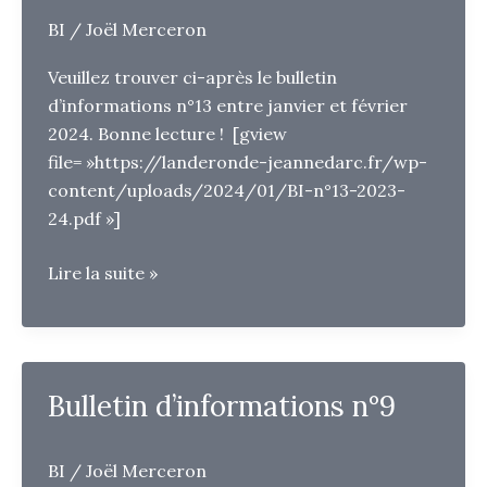
BI
/
Joël Merceron
Veuillez trouver ci-après le bulletin
d’informations n°13 entre janvier et février
2024. Bonne lecture ! [gview
file= »https://landeronde-jeannedarc.fr/wp-
content/uploads/2024/01/BI-n°13-2023-
24.pdf »]
Bulletin
Lire la suite »
d’informations
n°13
Bulletin d’informations n°9
BI
/
Joël Merceron