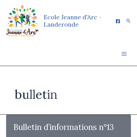
Aller
au
Ecole Jeanne d'Arc -
contenu
Rech
Landeronde
bulletin
Bulletin d’informations n°13